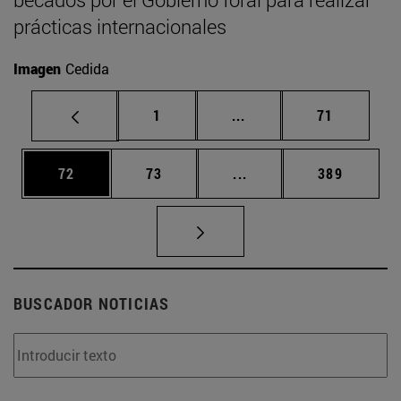
prácticas internacionales
Imagen
Cedida
Página
Páginas intermedias Us
Página
1
...
71
Página
Página
Páginas intermedias U
Página
72
73
...
389
BUSCADOR NOTICIAS