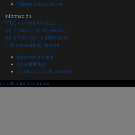
(abre en nueva ventana)
Trabaja con nosotros
Información
TFNO +34 948 42 56 00
¿QUÉ GRADO TE INTERESA?
¿QUÉ MÁSTER TE INTERESA?
© Universidad de Navarra
Información legal
Accesibilidad
Configuración de cookies
Localizador de campus