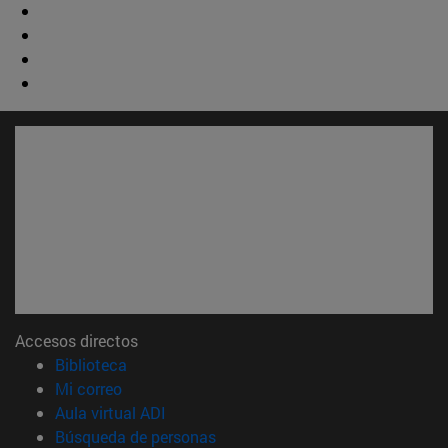
Accesos directos
(abre en nueva ventana)
Biblioteca
(abre en nueva ventana)
Mi correo
(abre en nueva ventana)
Aula virtual ADI
(abre en nueva ventana)
Búsqueda de personas