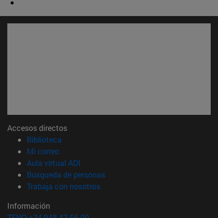
Accesos directos
(abre en nueva ventana)
Biblioteca
(abre en nueva ventana)
Mi correo
(abre en nueva ventana)
Aula virtual ADI
(abre en nueva ventana)
Búsqueda de personas
(abre en nueva ventana)
Trabaja con nosotros
Información
TFNO +34 948 42 56 00