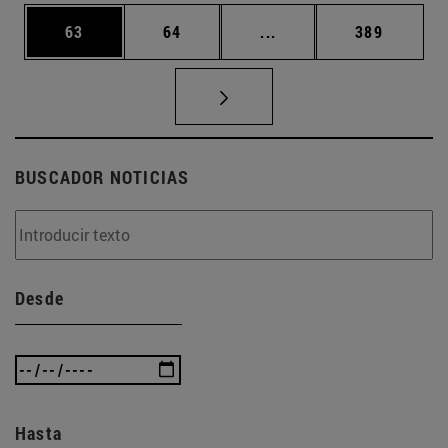
Página
Página
Páginas intermedias U
Página
63
64
...
389
BUSCADOR NOTICIAS
Desde
Hasta