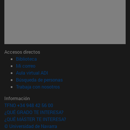
Accesos directos
(abre en nueva ventana)
Biblioteca
(abre en nueva ventana)
Mi correo
(abre en nueva ventana)
Aula virtual ADI
(abre en nueva ventana)
Búsqueda de personas
(abre en nueva ventana)
Trabaja con nosotros
Información
TFNO +34 948 42 56 00
¿QUÉ GRADO TE INTERESA?
¿QUÉ MÁSTER TE INTERESA?
© Universidad de Navarra