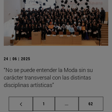
24 | 06 | 2025
“No se puede entender la Moda sin su
carácter transversal con las distintas
disciplinas artísticas”
Página
Páginas intermedias Us
Página
1
...
62