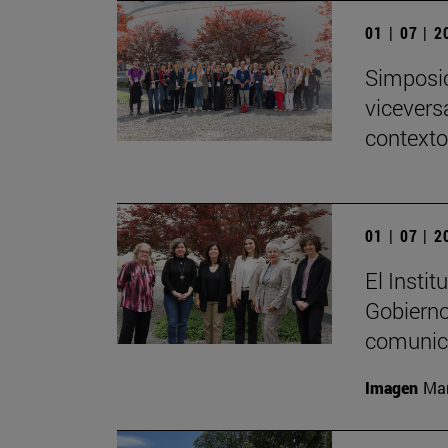
01 | 07 | 
Simposio
viceversa
contexto
01 | 07 | 
El Insti
Gobierno
comunica
Imagen
Mar