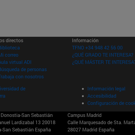
os directos
Información
(abre en nueva ventana)
Biblioteca
TFNO +34 948 42 56 00
(abre en nueva ventana)
Mi correo
¿QUÉ GRADO TE INTERESA?
(abre en nueva ventana)
Aula virtual ADI
¿QUÉ MÁSTER TE INTERESA
(abre en nueva ventana)
Búsqueda de personas
(abre en nueva ventana)
Trabaja con nosotros
versidad de
Información legal
rra
Accesibilidad
Configuración de coo
Donostia-San Sebastián
Campus Madrid
anuel Lardizabal 13 20018
Calle Marquesado de Sta. Marta
a-San Sebastián España
28027 Madrid España