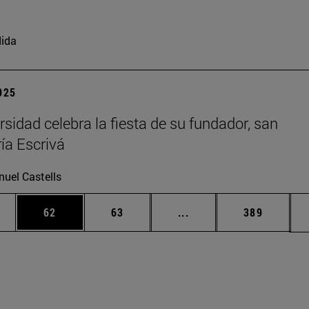
ida
2025
rsidad celebra la fiesta de su fundador, san
ía Escrivá
uel Castells
edias Use TAB para desplazarse.
ina
Página
Página
Páginas intermedias Us
Página
62
63
...
389