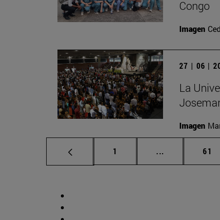
Congo
Imagen
Ced
27 | 06 | 
La Unive
Josemar
Imagen
Man
Página
Páginas interm
Pág
1
...
61