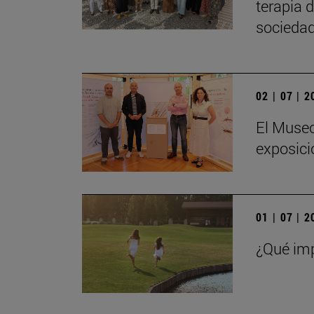
terapia 
sociedad
02 | 07 | 
El Museo
exposici
01 | 07 | 
¿Qué imp