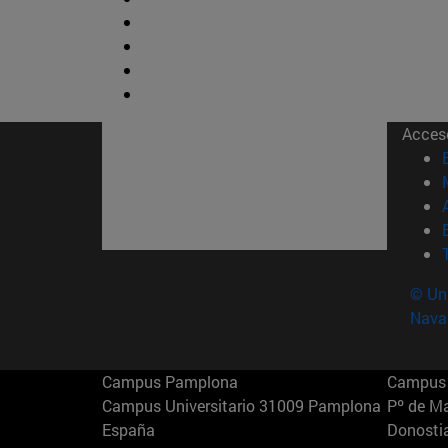
Acces
© Uni
Nava
Campus Pamplona
Campus 
Campus Universitario 31009 Pamplona
Pº de M
España
Donosti