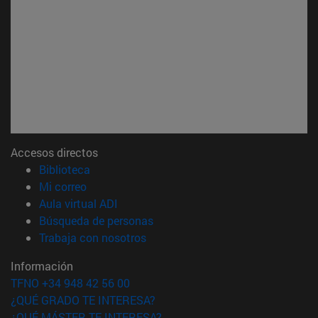
Accesos directos
(abre en nueva ventana)
Biblioteca
(abre en nueva ventana)
Mi correo
(abre en nueva ventana)
Aula virtual ADI
(abre en nueva ventana)
Búsqueda de personas
(abre en nueva ventana)
Trabaja con nosotros
Información
TFNO +34 948 42 56 00
¿QUÉ GRADO TE INTERESA?
¿QUÉ MÁSTER TE INTERESA?