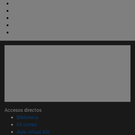
Accesos directos
(abre en nueva ventana)
Biblioteca
(abre en nueva ventana)
Mi correo
(abre en nueva ventana)
Aula virtual ADI