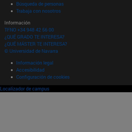
(abre en nueva ventana)
Búsqueda de personas
(abre en nueva ventana)
Trabaja con nosotros
Información
TFNO +34 948 42 56 00
¿QUÉ GRADO TE INTERESA?
¿QUÉ MÁSTER TE INTERESA?
© Universidad de Navarra
Información legal
Accesibilidad
Configuración de cookies
Localizador de campus