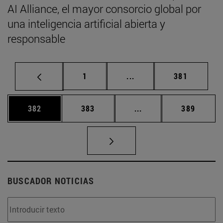
AI Alliance, el mayor consorcio global por
una inteligencia artificial abierta y
responsable
Página
Páginas intermedias Us
Página
1
...
381
Página
Página
Páginas intermedias 
Página
382
383
...
389
BUSCADOR NOTICIAS