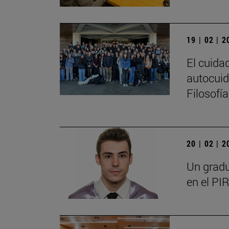
19 | 02 | 
El cuida
autocuid
Filosofí
20 | 02 | 
Un gradu
en el PIR