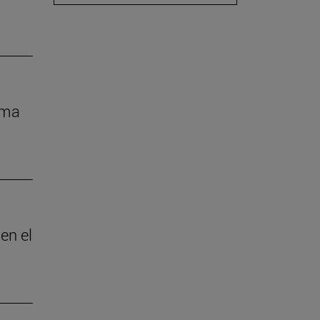
rma
en el