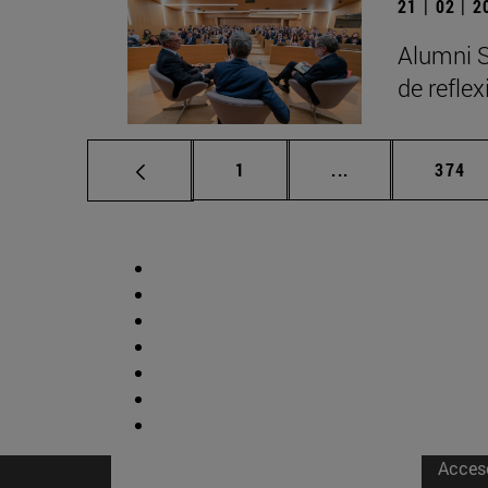
21 | 02 | 
Alumni S
de refle
Página
Páginas intermed
Págin
1
...
374
Acces