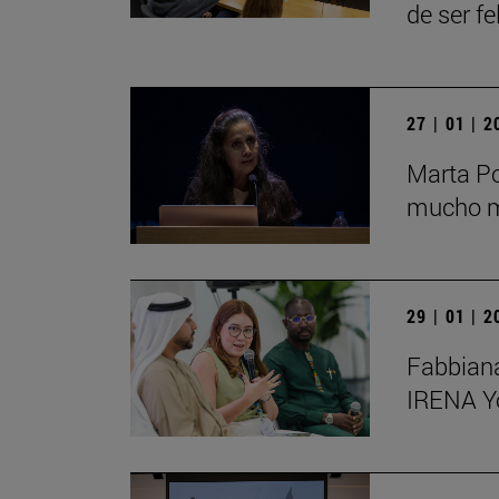
de ser fe
27 | 01 | 
Marta Po
mucho má
29 | 01 | 
Fabbiana
IRENA Y