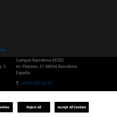
?
kies
Campus Barcelona (IESE)
, 3
Av. Pearson, 21 08034 Barcelona
España
T.
+34 93 253 42 00
Campus Sao Paulo (IESE)
5
Rua Martiniano de Carvalho, 573
01321001 Bela Vista Brasil
ookies
Reject All
Accept All Cookies
T.
+55 11 3177-8300