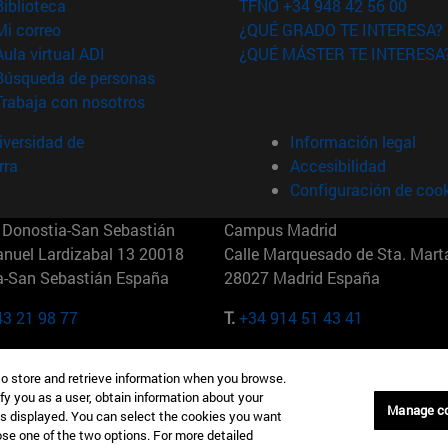
(abre en nueva ventana)
Biblioteca
TFNO +34 948 42 56 00
(abre en nueva ventana)
Mi correo
¿QUÉ GRADO TE INTERESA?
(abre en nueva ventana)
Aula virtual ADI
¿QUÉ MÁSTER TE INTERESA
(abre en nueva ventana)
Búsqueda de personas
(abre en nueva ventana)
Trabaja con nosotros
versidad de
Información legal
rra
Accesibilidad
Configuración de coo
Donostia-San Sebastián
Campus Madrid
anuel Lardizabal 13 20018
Calle Marquesado de Sta. Marta
a-San Sebastián España
28027 Madrid España
43 21 98 77
T.
+34 914 51 43 41
Nueva York (IESE)
Campus Munich (IESE)
to store and retrieve information when you browse.
7th St 10019-2201 Nueva York
Maria-Theresia-Straße 15 8167
fy you as a user, obtain information about your
Múnich Alemania
Manage c
is displayed. You can select the cookies you want
oose one of the two options. For more detailed
6 346 8850
T.
+49 89 24209790