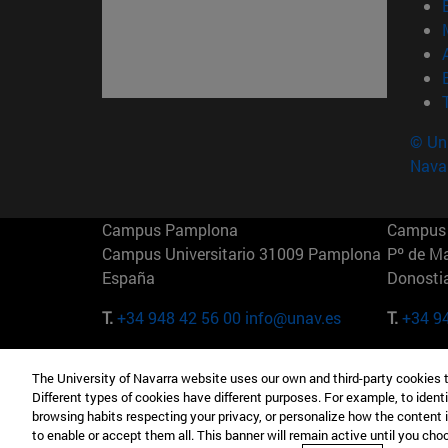
© Uni
Nava
Campus Pamplona
Campus 
Campus Universitario 31009 Pamplona
Pº de M
España
Donosti
T.
+34 948 42 56 00
info@unav.es
T.
+34 9
Campus Madrid (IESE)
Campus 
The University of Navarra website uses our own and third-party cookies 
Camino del Cerro Águila 3 28023
165 W 5
Different types of cookies have different purposes. For example, to identi
Madrid España
EE.UU
browsing habits respecting your privacy, or personalize how the content 
to enable or accept them all. This banner will remain active until you ch
T.
+34 912 11 30 00
T.
+1 64