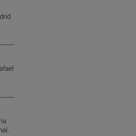
drid
afael
ria
nal.