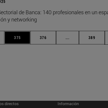
2025
ectorial de Banca: 140 profesionales en un esp
xión y networking
ias Use TAB para desplazarse.
a
Página
Página
Páginas intermedias 
Página
375
376
...
389
os directos
Información