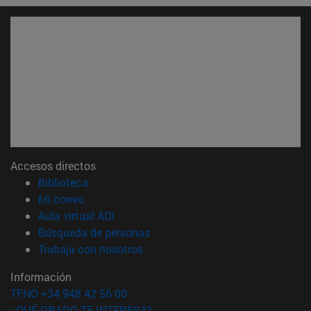
Accesos directos
(abre en nueva ventana)
Biblioteca
(abre en nueva ventana)
Mi correo
(abre en nueva ventana)
Aula virtual ADI
(abre en nueva ventana)
Búsqueda de personas
(abre en nueva ventana)
Trabaja con nosotros
Información
TFNO +34 948 42 56 00
¿QUÉ GRADO TE INTERESA?