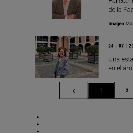
Fallece 
de la Fa
Imagen
Man
24 | 07 | 
Una esta
en el ámb
Página
Pá
1
2