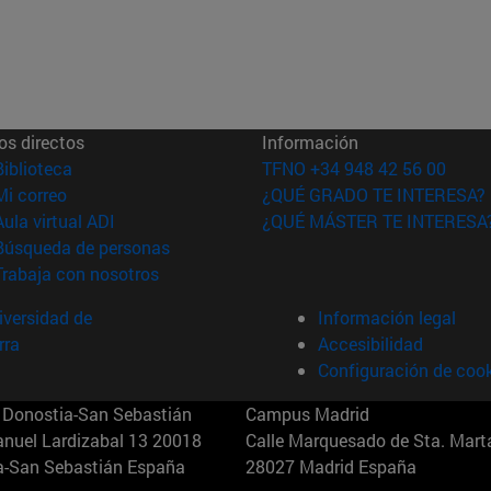
os directos
Información
(abre en nueva ventana)
Biblioteca
TFNO +34 948 42 56 00
(abre en nueva ventana)
Mi correo
¿QUÉ GRADO TE INTERESA?
(abre en nueva ventana)
Aula virtual ADI
¿QUÉ MÁSTER TE INTERESA
(abre en nueva ventana)
Búsqueda de personas
(abre en nueva ventana)
Trabaja con nosotros
versidad de
Información legal
rra
Accesibilidad
Configuración de coo
Donostia-San Sebastián
Campus Madrid
anuel Lardizabal 13 20018
Calle Marquesado de Sta. Marta
a-San Sebastián España
28027 Madrid España