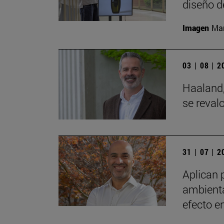
diseño d
Imagen
Man
03 | 08 | 
Haaland,
se reval
31 | 07 | 
Aplican 
ambienta
efecto e