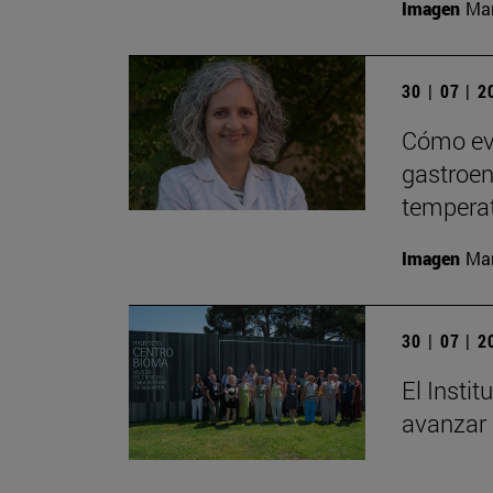
Imagen
Man
30 | 07 | 
Cómo evi
gastroent
tempera
Imagen
Man
30 | 07 | 
El Insti
avanzar 