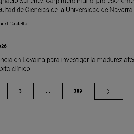
Ignacio Sánchez-Carpintero Plano, profesor emé
cultad de Ciencias de la Universidad de Navarra
uel Castells
2026
ncia en Lovaina para investigar la madurez afe
ito clínico
gina
Página
Páginas intermedias Use TAB para de
Página
3
...
389