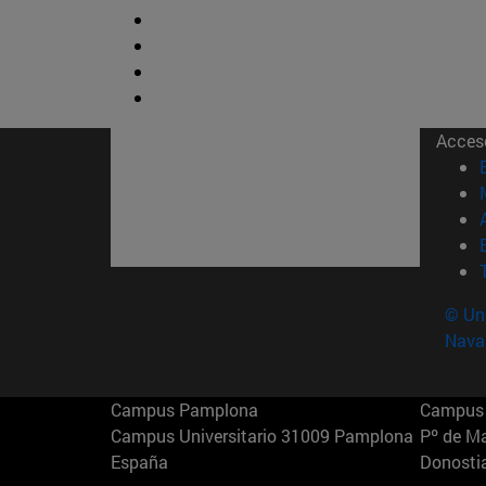
Acces
© Uni
Nava
Campus Pamplona
Campus 
Campus Universitario 31009 Pamplona
Pº de M
España
Donosti