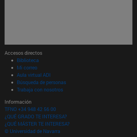
Accesos directos
(abre en nueva ventana)
Biblioteca
(abre en nueva ventana)
Mi correo
(abre en nueva ventana)
Aula virtual ADI
(abre en nueva ventana)
Búsqueda de personas
(abre en nueva ventana)
Trabaja con nosotros
Información
TFNO +34 948 42 56 00
¿QUÉ GRADO TE INTERESA?
¿QUÉ MÁSTER TE INTERESA?
© Universidad de Navarra