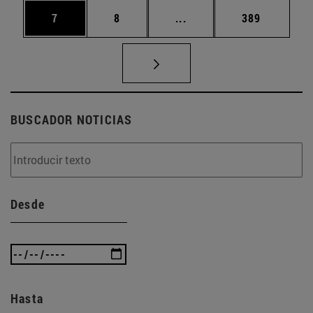
Página
Página
Páginas intermedias Use
Página
7
8
...
389
BUSCADOR NOTICIAS
Desde
Hasta