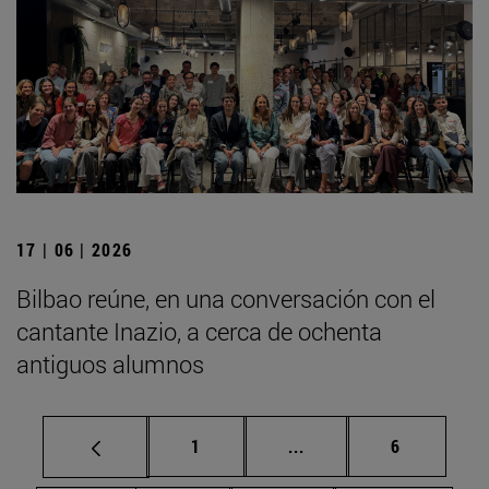
17 | 06 | 2026
Bilbao reúne, en una conversación con el
cantante Inazio, a cerca de ochenta
antiguos alumnos
Página
Páginas intermedias U
Página
1
...
6