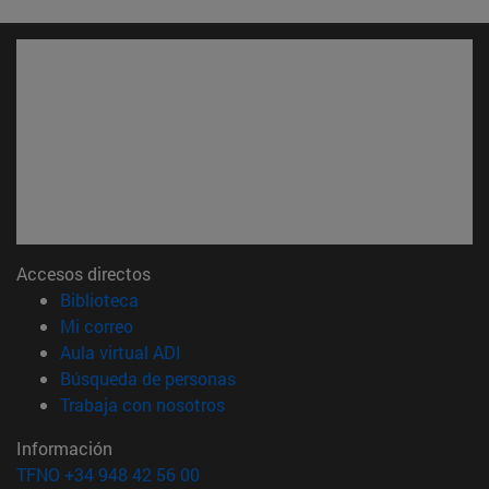
Accesos directos
(abre en nueva ventana)
Biblioteca
(abre en nueva ventana)
Mi correo
(abre en nueva ventana)
Aula virtual ADI
(abre en nueva ventana)
Búsqueda de personas
(abre en nueva ventana)
Trabaja con nosotros
Información
TFNO +34 948 42 56 00