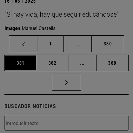
16 | 06 | 2025
“Si hay vida, hay que seguir educándose”
Imagen
Manuel Castells
Página
Páginas intermedias Us
Página
1
...
380
Página
Página
Páginas intermedias 
Página
381
382
...
389
BUSCADOR NOTICIAS