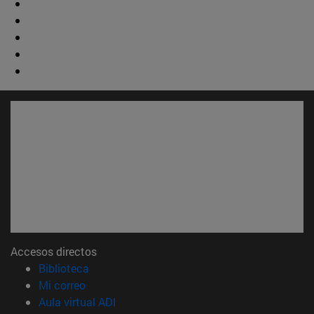
Accesos directos
(abre en nueva ventana)
Biblioteca
(abre en nueva ventana)
Mi correo
(abre en nueva ventana)
Aula virtual ADI