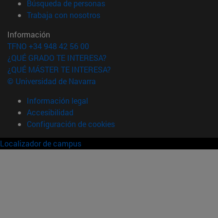
(abre en nueva ventana)
Búsqueda de personas
(abre en nueva ventana)
Trabaja con nosotros
Información
TFNO +34 948 42 56 00
¿QUÉ GRADO TE INTERESA?
¿QUÉ MÁSTER TE INTERESA?
© Universidad de Navarra
Información legal
Accesibilidad
Configuración de cookies
Localizador de campus