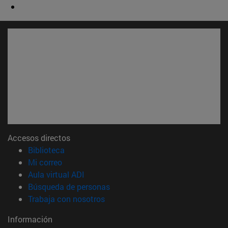
Accesos directos
(abre en nueva ventana)
Biblioteca
(abre en nueva ventana)
Mi correo
(abre en nueva ventana)
Aula virtual ADI
(abre en nueva ventana)
Búsqueda de personas
(abre en nueva ventana)
Trabaja con nosotros
Información