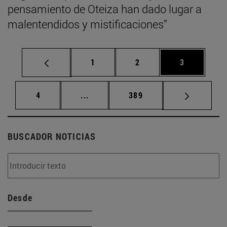
pensamiento de Oteiza han dado lugar a
malentendidos y mistificaciones”
Página
Página
Página
1
2
3
Página
Páginas intermedias Use TAB para d
Página
4
...
389
BUSCADOR NOTICIAS
Desde