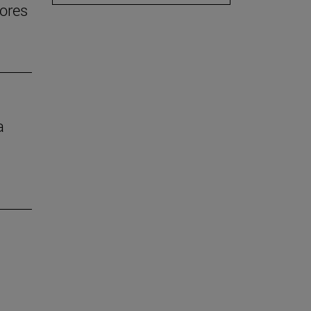
ores
a