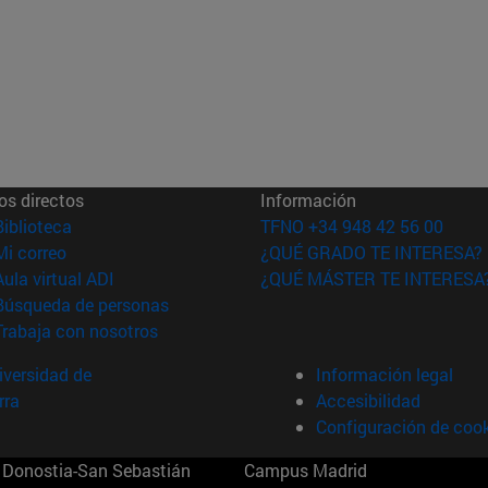
os directos
Información
(abre en nueva ventana)
Biblioteca
TFNO +34 948 42 56 00
(abre en nueva ventana)
Mi correo
¿QUÉ GRADO TE INTERESA?
(abre en nueva ventana)
Aula virtual ADI
¿QUÉ MÁSTER TE INTERESA
(abre en nueva ventana)
Búsqueda de personas
(abre en nueva ventana)
Trabaja con nosotros
versidad de
Información legal
rra
Accesibilidad
Configuración de coo
Donostia-San Sebastián
Campus Madrid