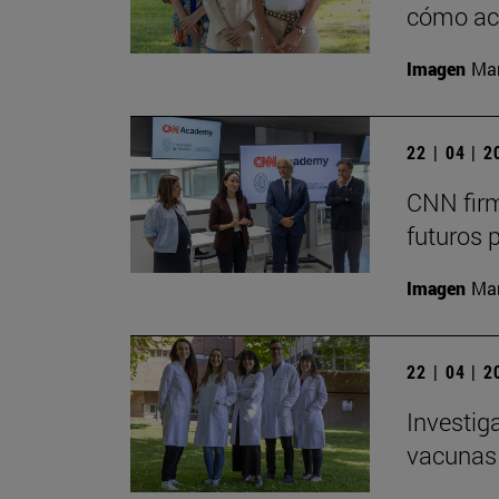
cómo act
Imagen
Man
22 | 04 | 
CNN firm
futuros 
Imagen
Man
22 | 04 | 
Investig
vacunas 