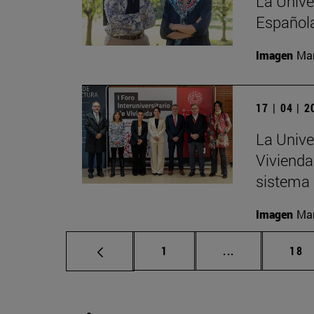
La Unive
Española
Imagen
Man
17 | 04 | 
La Univer
Vivienda
sistema 
Imagen
Man
Página
Páginas interm
Pág
1
...
18