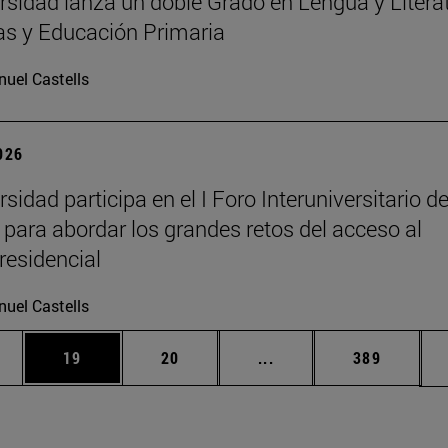
rsidad lanza un doble Grado en Lengua y Litera
s y Educación Primaria
uel Castells
2026
sidad participa en el I Foro Interuniversitario d
 para abordar los grandes retos del acceso al
residencial
uel Castells
edias Use TAB para desplazarse.
ina
Página
Página
Páginas intermedias Us
Página
19
20
...
389