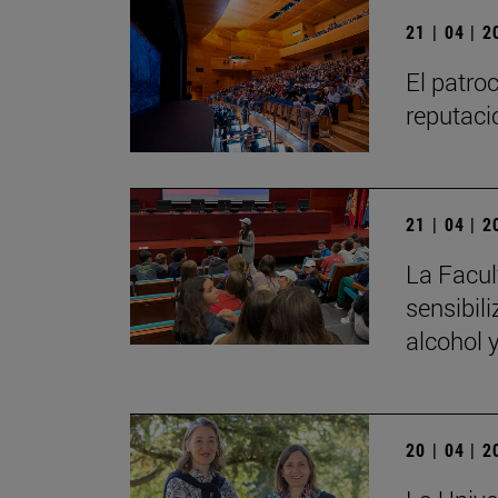
21 | 04 | 
El patroc
reputaci
21 | 04 | 
La Facul
sensibil
alcohol 
20 | 04 | 