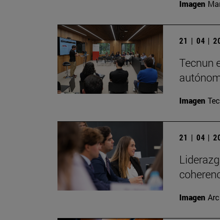
Imagen
Man
21 | 04 | 
Tecnun e
autóno
Imagen
Te
21 | 04 | 
Liderazg
coherenc
Imagen
Arc