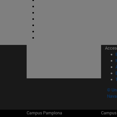
Acces
© Uni
Nava
Campus Pamplona
Campus 