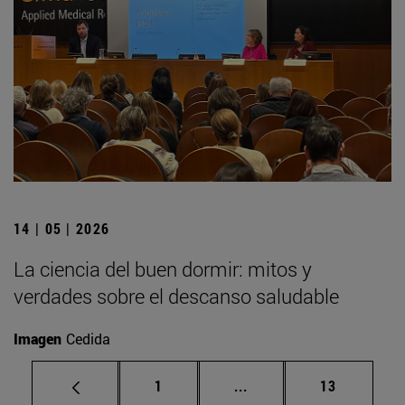
14 | 05 | 2026
La ciencia del buen dormir: mitos y
verdades sobre el descanso saludable
Imagen
Cedida
Página
Páginas intermedias Us
Página
1
...
13