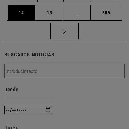
Página
Página
Páginas intermedias U
Página
14
15
...
389
BUSCADOR NOTICIAS
Desde
Hasta