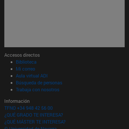
Accesos directos
(abre en nueva ventana)
Biblioteca
(abre en nueva ventana)
Mi correo
(abre en nueva ventana)
Aula virtual ADI
(abre en nueva ventana)
Búsqueda de personas
(abre en nueva ventana)
Trabaja con nosotros
Información
TFNO +34 948 42 56 00
¿QUÉ GRADO TE INTERESA?
¿QUÉ MÁSTER TE INTERESA?
© Universidad de Navarra