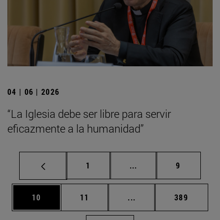
04 | 06 | 2026
“La Iglesia debe ser libre para servir
eficazmente a la humanidad”
Página
Páginas intermedias U
Página
1
...
9
Página
Página
Páginas intermedias U
Página
10
11
...
389