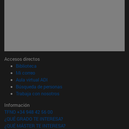
Accesos directos
(abre en nueva ventana)
Biblioteca
(abre en nueva ventana)
Mi correo
(abre en nueva ventana)
Aula virtual ADI
(abre en nueva ventana)
Búsqueda de personas
(abre en nueva ventana)
Trabaja con nosotros
Información
TFNO +34 948 42 56 00
¿QUÉ GRADO TE INTERESA?
¿QUÉ MÁSTER TE INTERESA?