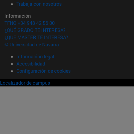
(abre en nueva ventana)
Trabaja con nosotros
Información
TFNO +34 948 42 56 00
¿QUÉ GRADO TE INTERESA?
¿QUÉ MÁSTER TE INTERESA?
© Universidad de Navarra
Información legal
Accesibilidad
Configuración de cookies
Localizador de campus