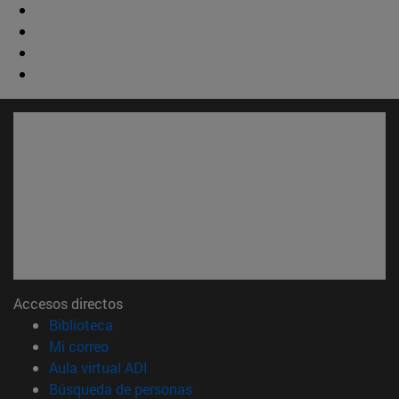
Accesos directos
(abre en nueva ventana)
Biblioteca
(abre en nueva ventana)
Mi correo
(abre en nueva ventana)
Aula virtual ADI
(abre en nueva ventana)
Búsqueda de personas