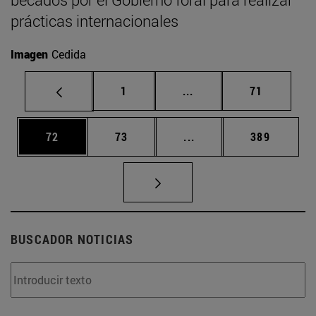
prácticas internacionales
Imagen
Cedida
Página
Páginas intermedias Us
Página
1
...
71
Página
Página
Páginas intermedias U
Página
72
73
...
389
BUSCADOR NOTICIAS