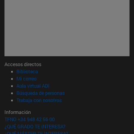
Accesos directos
(abre en nueva ventana)
Biblioteca
(abre en nueva ventana)
Mi correo
(abre en nueva ventana)
Aula virtual ADI
(abre en nueva ventana)
Búsqueda de personas
(abre en nueva ventana)
Trabaja con nosotros
Información
TFNO +34 948 42 56 00
¿QUÉ GRADO TE INTERESA?
¿QUÉ MÁSTER TE INTERESA?