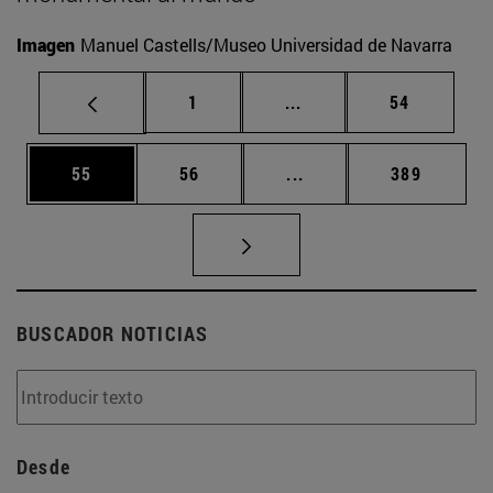
Imagen
Manuel Castells/Museo Universidad de Navarra
Página
Páginas intermedias Us
Página
1
...
54
Página
Página
Páginas intermedias U
Página
55
56
...
389
BUSCADOR NOTICIAS
Desde