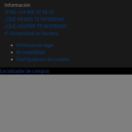
Información
TFNO +34 948 42 56 00
¿QUÉ GRADO TE INTERESA?
¿QUÉ MÁSTER TE INTERESA?
© Universidad de Navarra
Información legal
Accesibilidad
Configuración de cookies
Localizador de campus