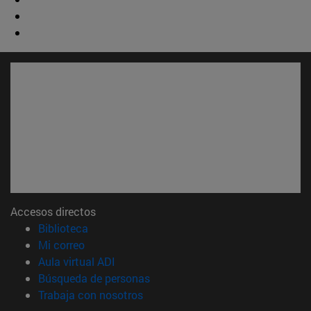
Accesos directos
(abre en nueva ventana)
Biblioteca
(abre en nueva ventana)
Mi correo
(abre en nueva ventana)
Aula virtual ADI
(abre en nueva ventana)
Búsqueda de personas
(abre en nueva ventana)
Trabaja con nosotros