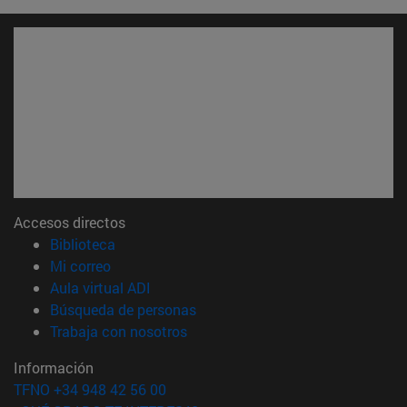
Accesos directos
(abre en nueva ventana)
Biblioteca
(abre en nueva ventana)
Mi correo
(abre en nueva ventana)
Aula virtual ADI
(abre en nueva ventana)
Búsqueda de personas
(abre en nueva ventana)
Trabaja con nosotros
Información
TFNO +34 948 42 56 00