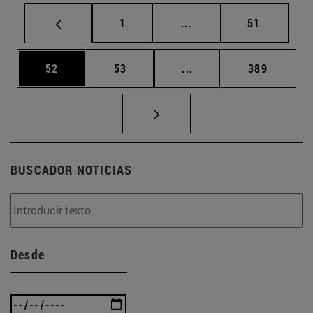
Página
Páginas intermedias Us
Página
1
...
51
Página
Página
Páginas intermedias U
Página
52
53
...
389
BUSCADOR NOTICIAS
Desde