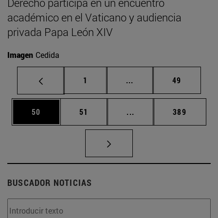
Derecho participa en un encuentro
académico en el Vaticano y audiencia
privada Papa León XIV
Imagen
Cedida
Página
Páginas intermedias Us
Página
1
...
49
Página
Página
Páginas intermedias U
Página
50
51
...
389
BUSCADOR NOTICIAS