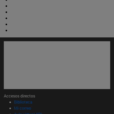
Accesos directos
(abre en nueva ventana)
Biblioteca
(abre en nueva ventana)
Mi correo
(abre en nueva ventana)