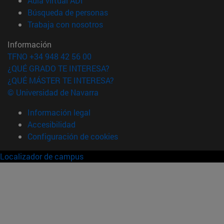
Aula virtual ADI
(abre en nueva ventana)
Búsqueda de personas
(abre en nueva ventana)
Trabaja con nosotros
Información
TFNO +34 948 42 56 00
¿QUÉ GRADO TE INTERESA?
¿QUÉ MÁSTER TE INTERESA?
© Universidad de Navarra
Información legal
Accesibilidad
Configuración de cookies
Localizador de campus