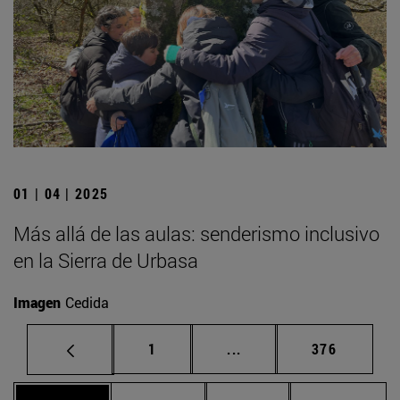
01 | 04 | 2025
Más allá de las aulas: senderismo inclusivo
en la Sierra de Urbasa
Imagen
Cedida
Página
Páginas intermedias Us
Página
1
...
376