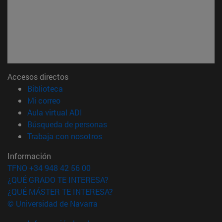
Accesos directos
(abre en nueva ventana)
Biblioteca
(abre en nueva ventana)
Mi correo
(abre en nueva ventana)
Aula virtual ADI
(abre en nueva ventana)
Búsqueda de personas
(abre en nueva ventana)
Trabaja con nosotros
Información
TFNO +34 948 42 56 00
¿QUÉ GRADO TE INTERESA?
¿QUÉ MÁSTER TE INTERESA?
© Universidad de Navarra