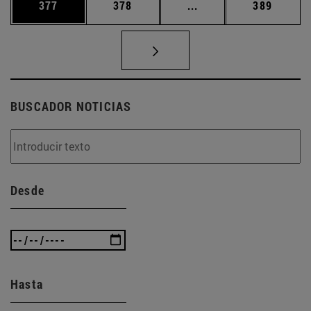
Página
Página
Páginas intermedias 
Página
377
378
...
389
BUSCADOR NOTICIAS
Desde
Hasta