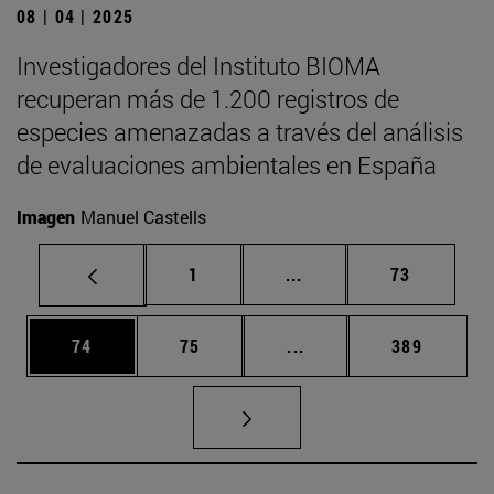
08 | 04 | 2025
Investigadores del Instituto BIOMA
recuperan más de 1.200 registros de
especies amenazadas a través del análisis
de evaluaciones ambientales en España
Imagen
Manuel Castells
Página
Páginas intermedias Us
Página
1
...
73
Página
Página
Páginas intermedias U
Página
74
75
...
389