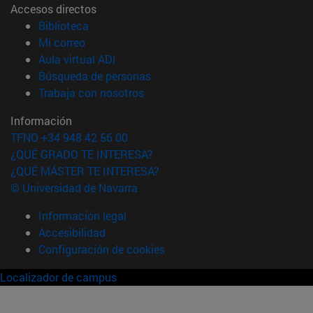
Accesos directos
(abre en nueva ventana)
Biblioteca
(abre en nueva ventana)
Mi correo
(abre en nueva ventana)
Aula virtual ADI
(abre en nueva ventana)
Búsqueda de personas
(abre en nueva ventana)
Trabaja con nosotros
Información
TFNO +34 948 42 56 00
¿QUÉ GRADO TE INTERESA?
¿QUÉ MÁSTER TE INTERESA?
© Universidad de Navarra
Información legal
Accesibilidad
Configuración de cookies
Localizador de campus