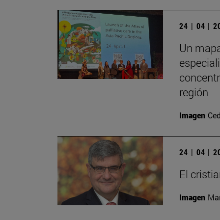
24 | 04 | 
Un mapa 
especial
concentr
región
Imagen
Ced
24 | 04 | 
El crist
Imagen
Man