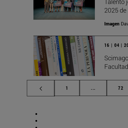
Talento 
2025 de 
Imagen
Da
16 | 04 | 
Scimago 
Facultad
Página
Páginas interm
Pág
1
...
72