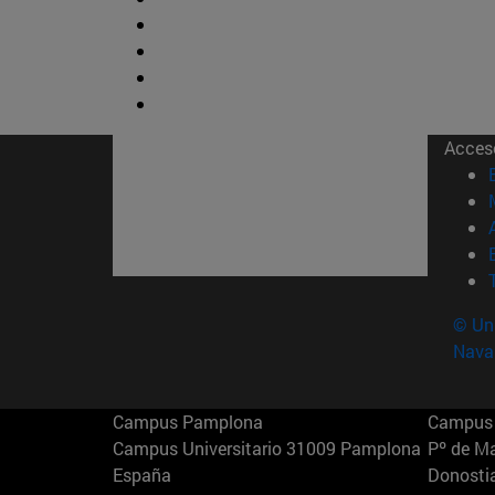
Acces
© Uni
Nava
Campus Pamplona
Campus 
Campus Universitario 31009 Pamplona
Pº de M
España
Donosti