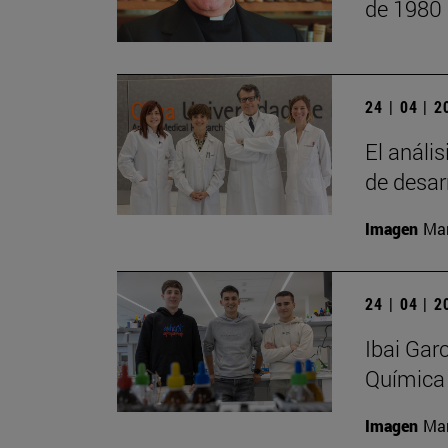
de 1980
24 | 04 | 
El anális
de desar
Imagen
Man
24 | 04 | 
Ibai Gar
Química
Imagen
Man