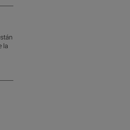
están
 la