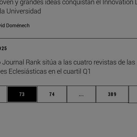
joven y grandes ideas conquistan el Innovation
la Universidad
vid Doménech
2025
Journal Rank sitúa a las cuatro revistas de las
es Eclesiásticas en el cuartil Q1
edias Use TAB para desplazarse.
ina
Página
Página
Páginas intermedias Us
Página
73
74
...
389