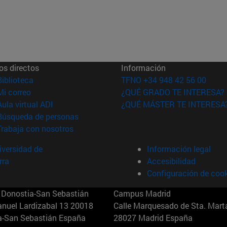
os directos
Información
(abre en nueva ventana)
Biblioteca
TFNO +34 948 42 56 00
(abre en nueva ventana)
Mi correo
¿QUÉ GRADO TE INTERESA?
(abre en nueva ventana)
Aula virtual ADI
¿QUÉ MÁSTER TE INTERESA
(abre en nueva ventana)
Búsqueda de personas
(abre en nueva ventana)
Trabaja con nosotros
versidad de
Información legal
rra
Accesibilidad
Configuración de coo
Donostia-San Sebastián
Campus Madrid
anuel Lardizabal 13 20018
Calle Marquesado de Sta. Marta
a-San Sebastián España
28027 Madrid España