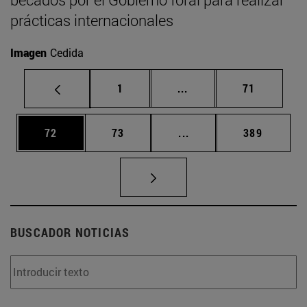
prácticas internacionales
Imagen
Cedida
Página
Páginas intermedias Us
Página
1
...
71
Página
Página
Páginas intermedias U
Página
72
73
...
389
BUSCADOR NOTICIAS