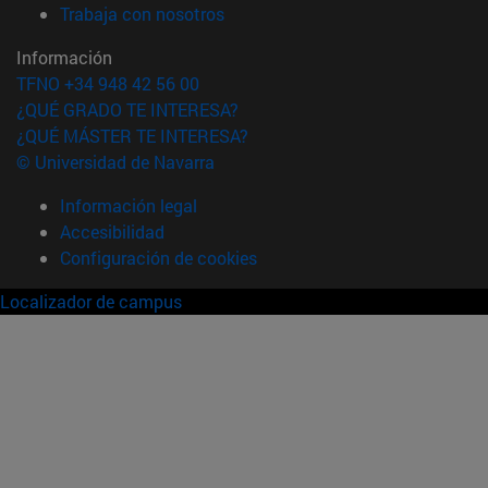
(abre en nueva ventana)
Trabaja con nosotros
Información
TFNO +34 948 42 56 00
¿QUÉ GRADO TE INTERESA?
¿QUÉ MÁSTER TE INTERESA?
© Universidad de Navarra
Información legal
Accesibilidad
Configuración de cookies
Localizador de campus