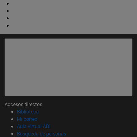
Accesos directos
(abre en nueva ventana)
Biblioteca
(abre en nueva ventana)
Mi correo
(abre en nueva ventana)
Aula virtual ADI
(abre en nueva ventana)
Búsqueda de personas