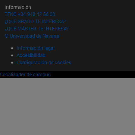
Información
TFNO +34 948 42 56 00
¿QUÉ GRADO TE INTERESA?
¿QUÉ MÁSTER TE INTERESA?
© Universidad de Navarra
Información legal
Accesibilidad
Configuración de cookies
Localizador de campus