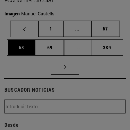
Imagen
Manuel Castells
Página
Páginas intermedias Us
Página
1
...
67
Página
Página
Páginas intermedias U
Página
68
69
...
389
BUSCADOR NOTICIAS
Desde