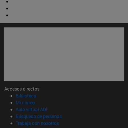
Accesos directos
(abre en nueva ventana)
Biblioteca
(abre en nueva ventana)
Mi correo
(abre en nueva ventana)
Aula virtual ADI
(abre en nueva ventana)
Búsqueda de personas
(abre en nueva ventana)
Trabaja con nosotros