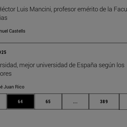
Héctor Luis Mancini, profesor emérito de la Facu
ias
uel Castells
2025
rsidad, mejor universidad de España según los
ores
é Juan Rico
edias Use TAB para desplazarse.
ina
Página
Página
Páginas intermedias Us
Página
64
65
...
389