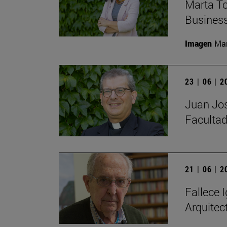
Marta To
Busines
Imagen
Man
23 | 06 | 
Juan Jos
Facultad
21 | 06 | 
Fallece I
Arquitec