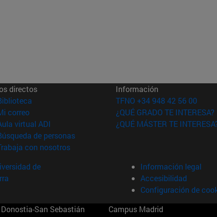
os directos
Información
(abre en nueva ventana)
Biblioteca
TFNO +34 948 42 56 00
(abre en nueva ventana)
Mi correo
¿QUÉ GRADO TE INTERESA?
(abre en nueva ventana)
Aula virtual ADI
¿QUÉ MÁSTER TE INTERESA
(abre en nueva ventana)
Búsqueda de personas
(abre en nueva ventana)
Trabaja con nosotros
versidad de
Información legal
rra
Accesibilidad
Configuración de coo
Donostia-San Sebastián
Campus Madrid