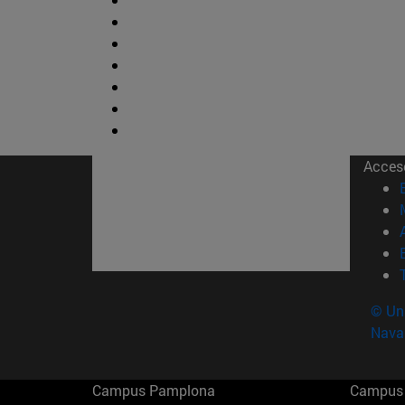
Acces
© Uni
Nava
Campus Pamplona
Campus 