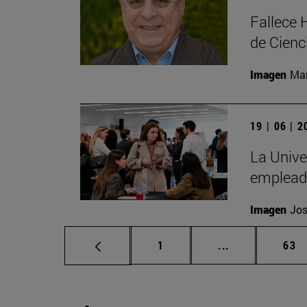
Fallece 
de Cienc
Imagen
Man
19 | 06 | 
La Unive
emplead
Imagen
Jos
Página
Páginas interm
Pág
1
...
63