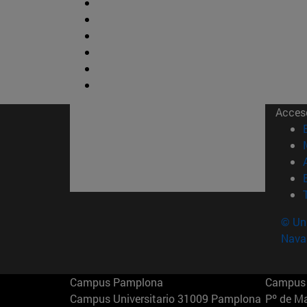
Acces
© Uni
Nava
Campus Pamplona
Campus 
Campus Universitario 31009 Pamplona
Pº de M