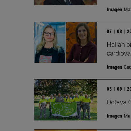
Imagen
Man
07 | 08 | 
Hallan b
cardiova
Imagen
Ced
05 | 08 | 
Octava G
Imagen
Man