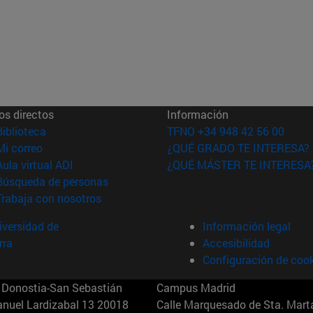
os directos
Información
(abre en nueva ventana)
Biblioteca
TFNO +34 948 42 56 00
(abre en nueva ventana)
Mi correo
¿QUÉ GRADO TE INTERESA?
(abre en nueva ventana)
Aula virtual ADI
¿QUÉ MÁSTER TE INTERESA
(abre en nueva ventana)
Búsqueda de personas
(abre en nueva ventana)
Trabaja con nosotros
versidad de
Información legal
rra
Accesibilidad
Configuración de coo
Donostia-San Sebastián
Campus Madrid
anuel Lardizabal 13 20018
Calle Marquesado de Sta. Marta