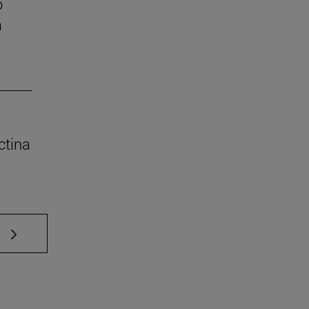
o
a
ctina
e TAB para desplazarse.