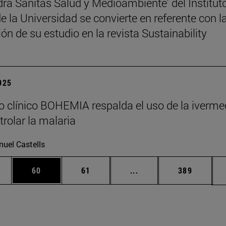
dra Sanitas Salud y Medioambiente' del Institut
 la Universidad se convierte en referente con l
ón de su estudio en la revista Sustainability
2025
o clínico BOHEMIA respalda el uso de la iverme
trolar la malaria
uel Castells
edias Use TAB para desplazarse.
ina
Página
Página
Páginas intermedias Us
Página
60
61
...
389