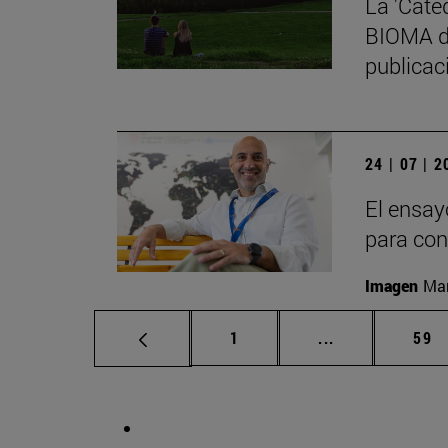
La 'Cáte
BIOMA de
publicaci
24 | 07 | 
El ensay
para con
Imagen
Man
Página
Páginas interm
Pág
1
...
59