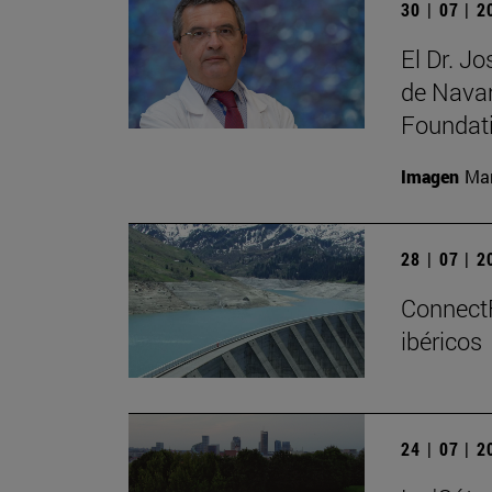
30 | 07 | 
El Dr. J
de Navar
Foundat
Imagen
Man
28 | 07 | 
ConnectF
ibéricos
24 | 07 | 