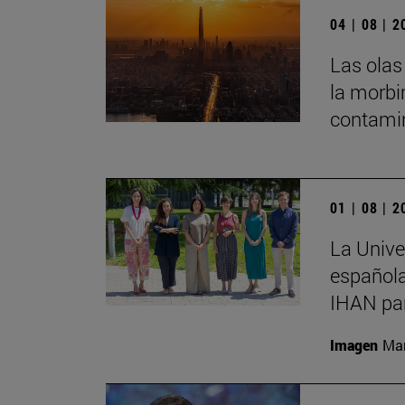
04 | 08 | 
Las olas
la morbi
contamin
01 | 08 | 
La Unive
española
IHAN par
Imagen
Man