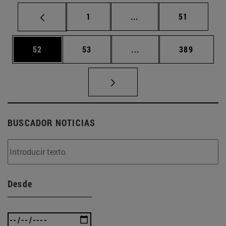
Página
Páginas intermedias Us
Página
1
...
51
Página
Página
Páginas intermedias U
Página
52
53
...
389
BUSCADOR NOTICIAS
Desde