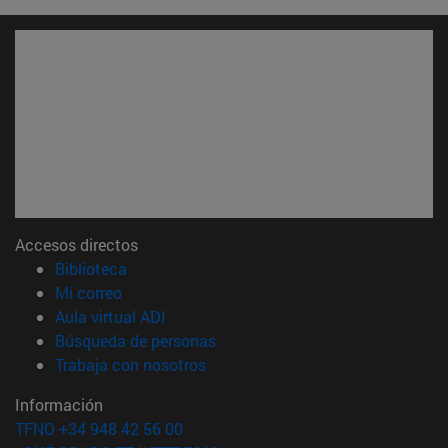
Accesos directos
(abre en nueva ventana)
Biblioteca
(abre en nueva ventana)
Mi correo
(abre en nueva ventana)
Aula virtual ADI
(abre en nueva ventana)
Búsqueda de personas
(abre en nueva ventana)
Trabaja con nosotros
Información
TFNO +34 948 42 56 00