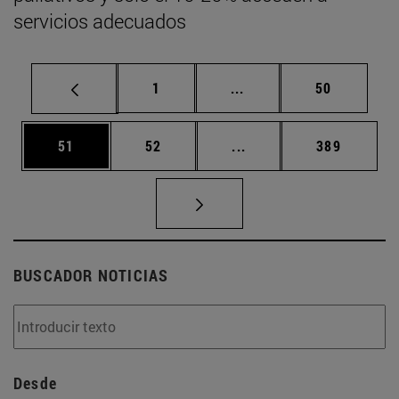
servicios adecuados
Página
Páginas intermedias Us
Página
1
...
50
Página
Página
Páginas intermedias U
Página
51
52
...
389
BUSCADOR NOTICIAS
Desde