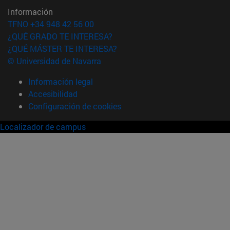
Información
TFNO +34 948 42 56 00
¿QUÉ GRADO TE INTERESA?
¿QUÉ MÁSTER TE INTERESA?
© Universidad de Navarra
Información legal
Accesibilidad
Configuración de cookies
Localizador de campus