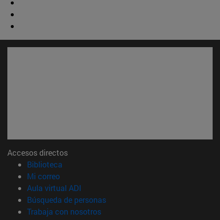
Accesos directos
(abre en nueva ventana)
Biblioteca
(abre en nueva ventana)
Mi correo
(abre en nueva ventana)
Aula virtual ADI
(abre en nueva ventana)
Búsqueda de personas
(abre en nueva ventana)
Trabaja con nosotros