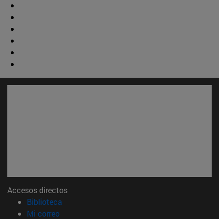
Accesos directos
(abre en nueva ventana)
Biblioteca
(abre en nueva ventana)
Mi correo