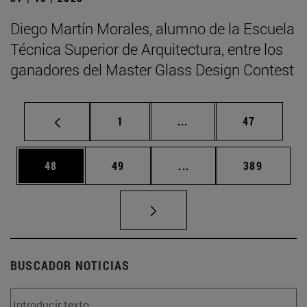
Diego Martín Morales, alumno de la Escuela
Técnica Superior de Arquitectura, entre los
ganadores del Master Glass Design Contest
Página
Páginas intermedias Us
Página
1
...
47
Página
Página
Páginas intermedias U
Página
48
49
...
389
BUSCADOR NOTICIAS