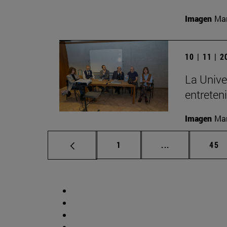
Imagen
Man
10 | 11 | 
La Unive
entreten
Imagen
Man
Página
Páginas interm
Pág
1
...
45