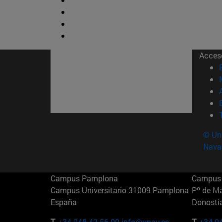
Acces
© Uni
Nava
Campus Pamplona
Campus 
Campus Universitario 31009 Pamplona
Pº de M
España
Donosti
T.
+34 948 42 56 00
info@unav.es
T.
+34 9