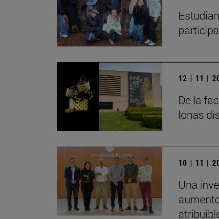
Estudian
particip
12 | 11 | 
De la fa
lonas di
10 | 11 | 
Una inve
aumento 
atribuibl