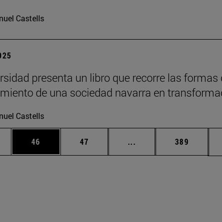
uel Castells
2025
rsidad presenta un libro que recorre las formas
imiento de una sociedad navarra en transforma
uel Castells
edias Use TAB para desplazarse.
ina
Página
Página
Páginas intermedias Us
Página
46
47
...
389