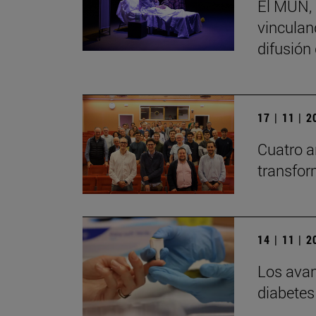
El MUN, 
vinculand
difusión
17 | 11 | 
Cuatro a
transfor
14 | 11 | 
Los avan
diabetes 