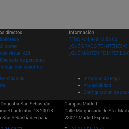
os directos
Información
(abre en nueva ventana)
Biblioteca
TFNO +34 948 42 56 00
(abre en nueva ventana)
Mi correo
¿QUÉ GRADO TE INTERESA?
(abre en nueva ventana)
Aula virtual ADI
¿QUÉ MÁSTER TE INTERESA
(abre en nueva ventana)
Búsqueda de personas
(abre en nueva ventana)
Trabaja con nosotros
versidad de
Información legal
rra
Accesibilidad
Configuración de coo
Donostia-San Sebastián
Campus Madrid
anuel Lardizabal 13 20018
Calle Marquesado de Sta. Marta
a-San Sebastián España
28027 Madrid España
43 21 98 77
T.
+34 914 51 43 41