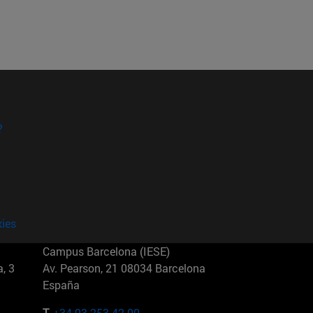
?
kies
Campus Barcelona (IESE)
, 3
Av. Pearson, 21 08034 Barcelona
España
T.
+34 93 253 42 00