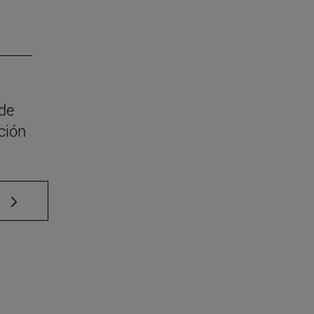
 de
ción
e TAB para desplazarse.