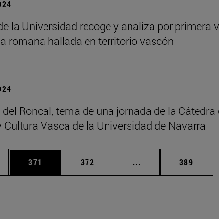
2024
 de la Universidad recoge y analiza por primera v
ia romana hallada en territorio vascón
2024
 del Roncal, tema de una jornada de la Cátedra
 Cultura Vasca de la Universidad de Navarra
ias Use TAB para desplazarse.
a
Página
Página
Páginas intermedias 
Página
371
372
...
389