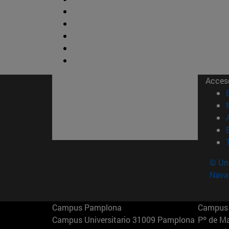
Acces
© Uni
Nava
Campus Pamplona
Campus 
Campus Universitario 31009 Pamplona
Pº de M