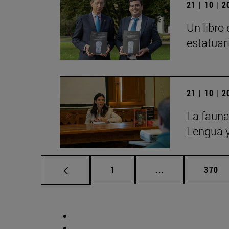
21 | 10 | 
Un libro
estatuar
21 | 10 | 
La fauna
Lengua y
Página
Páginas intermed
Págin
1
...
370