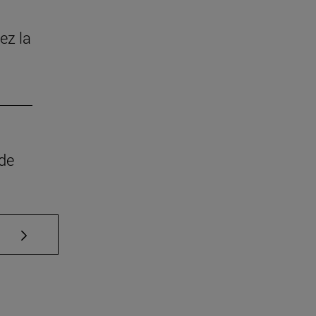
ez la
 de
Use TAB para desplazarse.