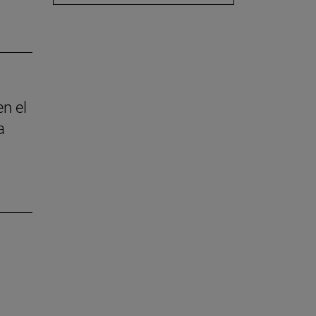
en el
a