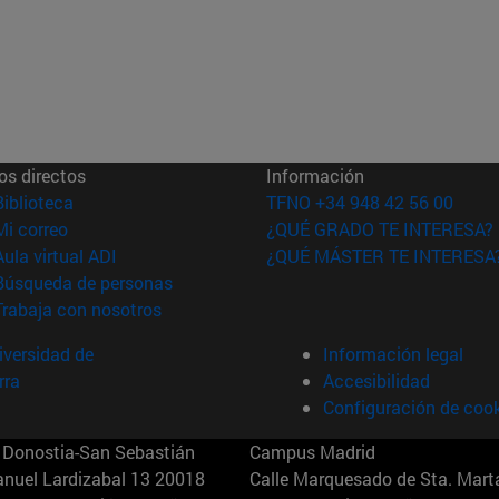
os directos
Información
(abre en nueva ventana)
Biblioteca
TFNO +34 948 42 56 00
(abre en nueva ventana)
Mi correo
¿QUÉ GRADO TE INTERESA?
(abre en nueva ventana)
Aula virtual ADI
¿QUÉ MÁSTER TE INTERESA
(abre en nueva ventana)
Búsqueda de personas
(abre en nueva ventana)
Trabaja con nosotros
versidad de
Información legal
rra
Accesibilidad
Configuración de coo
Donostia-San Sebastián
Campus Madrid
anuel Lardizabal 13 20018
Calle Marquesado de Sta. Marta