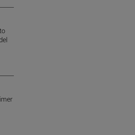
to
del
rimer