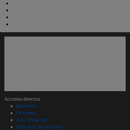
Accesos directos
(abre en nueva ventana)
Biblioteca
(abre en nueva ventana)
Mi correo
(abre en nueva ventana)
Aula virtual ADI
(abre en nueva ventana)
Búsqueda de personas