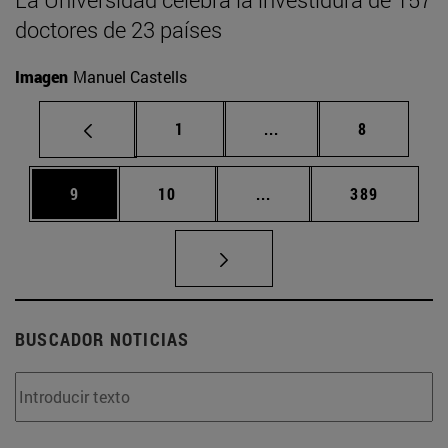
doctores de 23 países
Imagen
Manuel Castells
Página
Páginas intermedias U
Página
1
...
8
Página
Página
Páginas intermedias Us
Página
9
10
...
389
BUSCADOR NOTICIAS