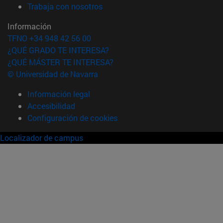
(abre en nueva ventana)
Trabaja con nosotros
Información
TFNO +34 948 42 56 00
¿QUÉ GRADO TE INTERESA?
¿QUÉ MÁSTER TE INTERESA?
© Universidad de Navarra
Información legal
Accesibilidad
Configuración de cookies
Localizador de campus