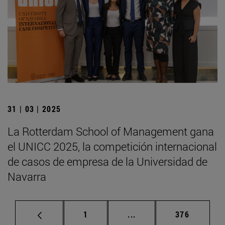
31 | 03 | 2025
La Rotterdam School of Management gana
el UNICC 2025, la competición internacional
de casos de empresa de la Universidad de
Navarra
Página
Páginas intermedias Us
Página
1
...
376