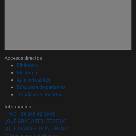
Accesos directos
(abre en nueva ventana)
Biblioteca
(abre en nueva ventana)
Mi correo
(abre en nueva ventana)
Aula virtual ADI
(abre en nueva ventana)
Búsqueda de personas
(abre en nueva ventana)
Trabaja con nosotros
Información
TFNO +34 948 42 56 00
¿QUÉ GRADO TE INTERESA?
¿QUÉ MÁSTER TE INTERESA?
© Universidad de Navarra