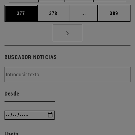
Página
Página
Páginas intermedias 
Página
377
378
...
389
BUSCADOR NOTICIAS
Desde
Hasta