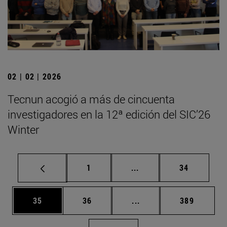
02 | 02 | 2026
Tecnun acogió a más de cincuenta
investigadores en la 12ª edición del SIC’26
Winter
Página
Páginas intermedias Us
Página
1
...
34
Página
Página
Páginas intermedias U
Página
35
36
...
389