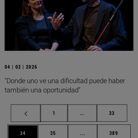
04 | 02 | 2026
"Donde uno ve una dificultad puede haber
también una oportunidad"
Página
Páginas intermedias Us
Página
1
...
33
Página
Página
Páginas intermedias U
Página
34
35
...
389