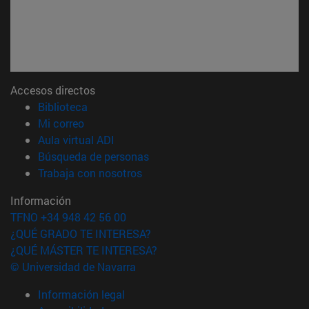
Accesos directos
(abre en nueva ventana)
Biblioteca
(abre en nueva ventana)
Mi correo
(abre en nueva ventana)
Aula virtual ADI
(abre en nueva ventana)
Búsqueda de personas
(abre en nueva ventana)
Trabaja con nosotros
Información
TFNO +34 948 42 56 00
¿QUÉ GRADO TE INTERESA?
¿QUÉ MÁSTER TE INTERESA?
© Universidad de Navarra
Información legal