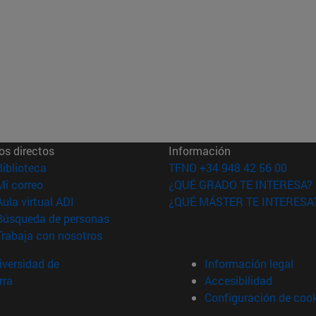
os directos
Información
(abre en nueva ventana)
Biblioteca
TFNO +34 948 42 56 00
(abre en nueva ventana)
Mi correo
¿QUÉ GRADO TE INTERESA?
(abre en nueva ventana)
Aula virtual ADI
¿QUÉ MÁSTER TE INTERESA
(abre en nueva ventana)
Búsqueda de personas
(abre en nueva ventana)
Trabaja con nosotros
versidad de
Información legal
rra
Accesibilidad
Configuración de coo