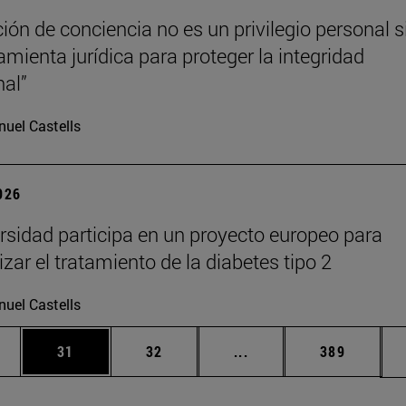
ción de conciencia no es un privilegio personal s
amienta jurídica para proteger la integridad
nal”
uel Castells
2026
rsidad participa en un proyecto europeo para
zar el tratamiento de la diabetes tipo 2
uel Castells
edias Use TAB para desplazarse.
ina
Página
Página
Páginas intermedias Us
Página
31
32
...
389