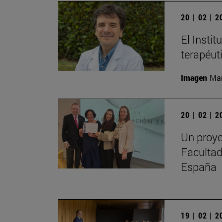
20 | 02 | 
El Instit
terapéut
Imagen
Man
20 | 02 | 
Un proye
Facultad
España
19 | 02 | 