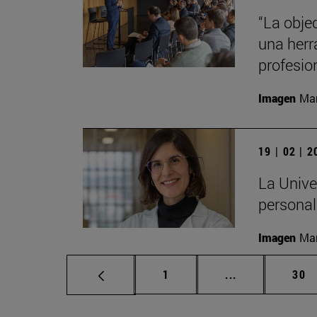
“La obje
una herr
profesio
Imagen
Man
19 | 02 | 
La Unive
personali
Imagen
Man
Página
Páginas interm
Pág
1
...
30