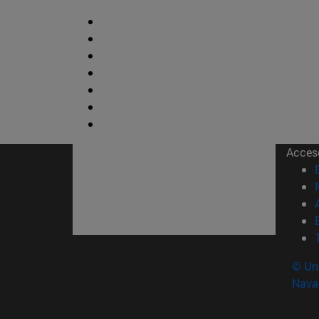
Acces
© Uni
Nava