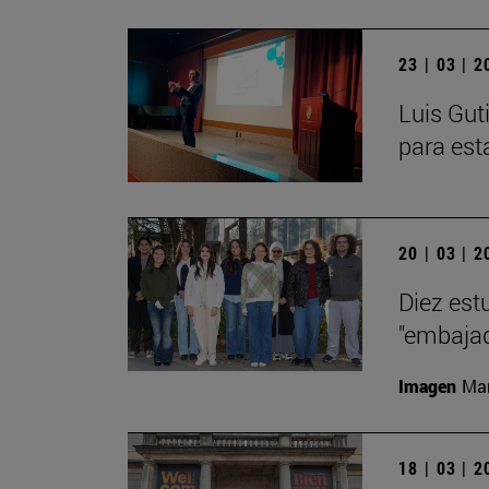
23 | 03 | 
Luis Gut
para est
20 | 03 | 
Diez est
"embajad
Imagen
Man
18 | 03 | 