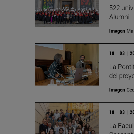
522 univ
Alumni
Imagen
Man
18 | 03 | 
La Ponti
del proy
Imagen
Ced
18 | 03 | 
La Facul