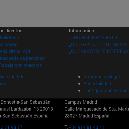
os directos
Información
(abre en nueva ventana)
Biblioteca
TFNO +34 948 42 56 00
(abre en nueva ventana)
Mi correo
¿QUÉ GRADO TE INTERESA?
(abre en nueva ventana)
Aula virtual ADI
¿QUÉ MÁSTER TE INTERESA
(abre en nueva ventana)
Búsqueda de personas
(abre en nueva ventana)
Trabaja con nosotros
versidad de
Información legal
rra
Accesibilidad
Configuración de coo
Donostia-San Sebastián
Campus Madrid
anuel Lardizabal 13 20018
Calle Marquesado de Sta. Marta
a-San Sebastián España
28027 Madrid España
43 21 98 77
T.
+34 914 51 43 41