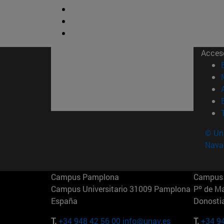
Acces
© Uni
Nava
Campus Pamplona
Campus 
Campus Universitario 31009 Pamplona
Pº de M
España
Donosti
T.
+34 948 42 56 00
info@unav.es
T.
+34 9