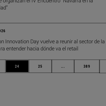
 organizan el IV Encuentro "Navarra en la
dad"
2026
on Innovation Day vuelve a reunir al sector de la
a entender hacia dónde va el retail
edias Use TAB para desplazarse.
ina
Página
Página
Páginas intermedias Us
Página
24
25
...
389