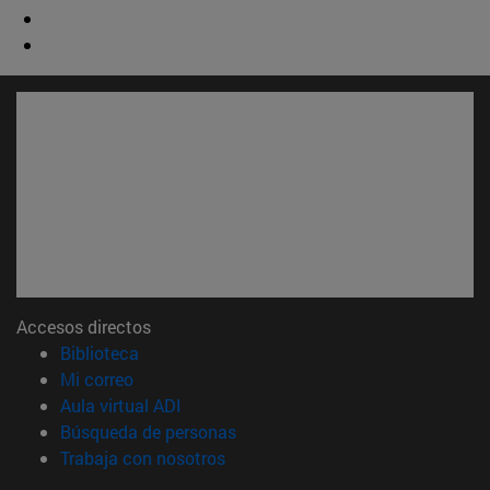
Accesos directos
(abre en nueva ventana)
Biblioteca
(abre en nueva ventana)
Mi correo
(abre en nueva ventana)
Aula virtual ADI
(abre en nueva ventana)
Búsqueda de personas
(abre en nueva ventana)
Trabaja con nosotros