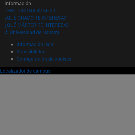
Información
TFNO +34 948 42 56 00
¿QUÉ GRADO TE INTERESA?
¿QUÉ MÁSTER TE INTERESA?
© Universidad de Navarra
Información legal
Accesibilidad
Configuración de cookies
Localizador de campus