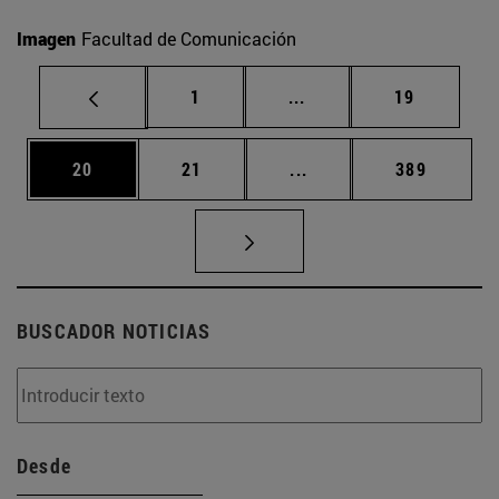
Imagen
Facultad de Comunicación
Página
Páginas intermedias Us
Página
1
...
19
Página
Página
Páginas intermedias U
Página
20
21
...
389
BUSCADOR NOTICIAS
Desde