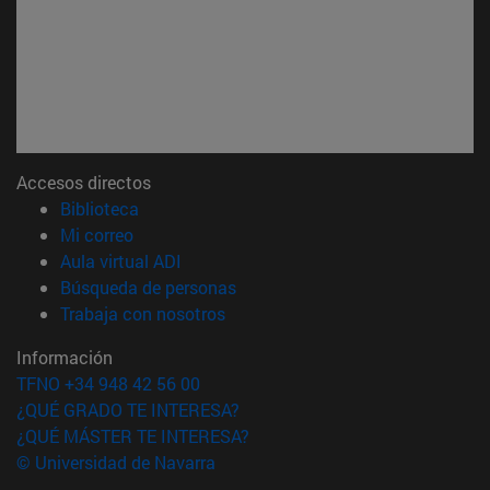
Accesos directos
(abre en nueva ventana)
Biblioteca
(abre en nueva ventana)
Mi correo
(abre en nueva ventana)
Aula virtual ADI
(abre en nueva ventana)
Búsqueda de personas
(abre en nueva ventana)
Trabaja con nosotros
Información
TFNO +34 948 42 56 00
¿QUÉ GRADO TE INTERESA?
¿QUÉ MÁSTER TE INTERESA?
© Universidad de Navarra