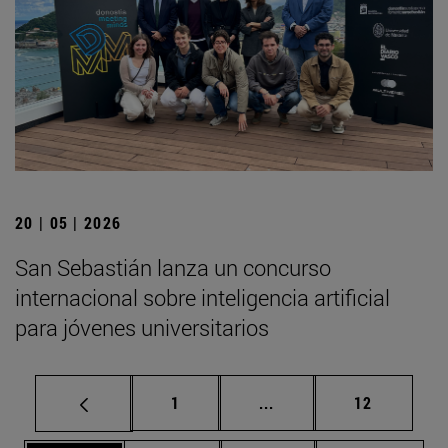
20 | 05 | 2026
San Sebastián lanza un concurso
internacional sobre inteligencia artificial
para jóvenes universitarios
Página
Páginas intermedias Us
Página
1
...
12