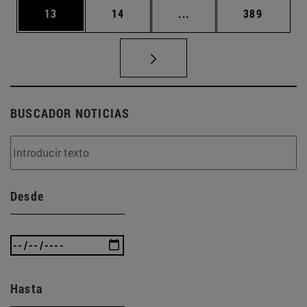
Página
Página
Páginas intermedias U
Página
13
14
...
389
BUSCADOR NOTICIAS
Desde
Hasta