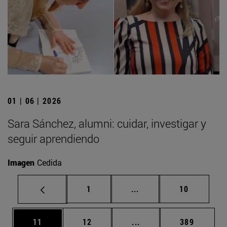
01 | 06 | 2026
Sara Sánchez, alumni: cuidar, investigar y
seguir aprendiendo
Imagen
Cedida
Página
Páginas intermedias Us
Página
1
...
10
Página
Página
Páginas intermedias U
Página
11
12
...
389