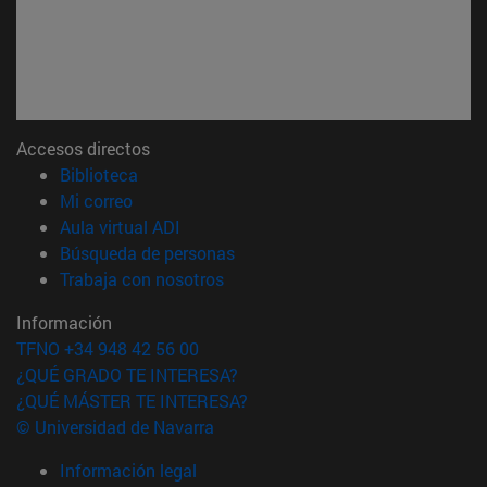
Accesos directos
(abre en nueva ventana)
Biblioteca
(abre en nueva ventana)
Mi correo
(abre en nueva ventana)
Aula virtual ADI
(abre en nueva ventana)
Búsqueda de personas
(abre en nueva ventana)
Trabaja con nosotros
Información
TFNO +34 948 42 56 00
¿QUÉ GRADO TE INTERESA?
¿QUÉ MÁSTER TE INTERESA?
© Universidad de Navarra
Información legal