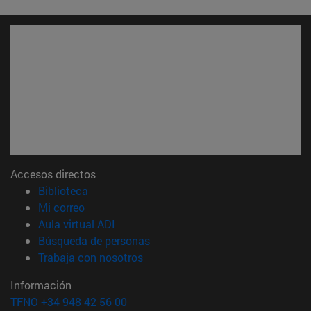
Accesos directos
(abre en nueva ventana)
Biblioteca
(abre en nueva ventana)
Mi correo
(abre en nueva ventana)
Aula virtual ADI
(abre en nueva ventana)
Búsqueda de personas
(abre en nueva ventana)
Trabaja con nosotros
Información
TFNO +34 948 42 56 00