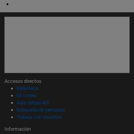
Accesos directos
(abre en nueva ventana)
Biblioteca
(abre en nueva ventana)
Mi correo
(abre en nueva ventana)
Aula virtual ADI
(abre en nueva ventana)
Búsqueda de personas
(abre en nueva ventana)
Trabaja con nosotros
Información