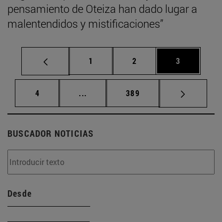
pensamiento de Oteiza han dado lugar a
malentendidos y mistificaciones”
Página
Página
Página
1
2
3
Página
Páginas intermedias Use TAB para d
Página
4
...
389
BUSCADOR NOTICIAS
Desde