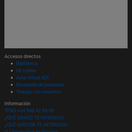
Accesos directos
(abre en nueva ventana)
Biblioteca
(abre en nueva ventana)
Mi correo
(abre en nueva ventana)
Aula virtual ADI
(abre en nueva ventana)
Búsqueda de personas
(abre en nueva ventana)
Trabaja con nosotros
Información
TFNO +34 948 42 56 00
¿QUÉ GRADO TE INTERESA?
¿QUÉ MÁSTER TE INTERESA?
© Universidad de Navarra