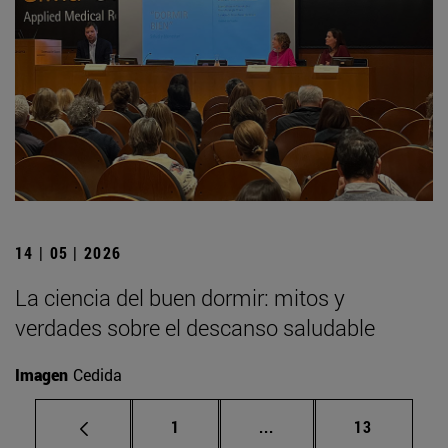
14 | 05 | 2026
La ciencia del buen dormir: mitos y
verdades sobre el descanso saludable
Imagen
Cedida
Página
Páginas intermedias Us
Página
1
...
13