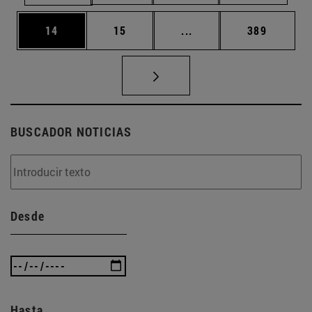
Página
Página
Páginas intermedias U
Página
14
15
...
389
BUSCADOR NOTICIAS
Desde
Hasta