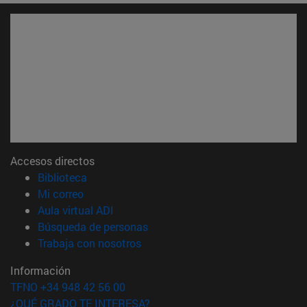
Accesos directos
(abre en nueva ventana)
Biblioteca
(abre en nueva ventana)
Mi correo
(abre en nueva ventana)
Aula virtual ADI
(abre en nueva ventana)
Búsqueda de personas
(abre en nueva ventana)
Trabaja con nosotros
Información
TFNO +34 948 42 56 00
¿QUÉ GRADO TE INTERESA?