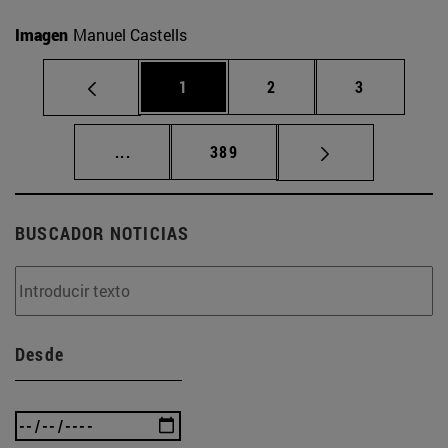
Imagen
Manuel Castells
Página
Página
Página
1
2
3
Páginas intermedias Use TAB para desplaz
Página
...
389
BUSCADOR NOTICIAS
Desde