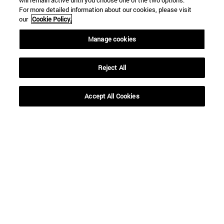
will remain active until you choose one of the two options.
For more detailed information about our cookies, please visit
our
Cookie Policy.
Manage cookies
Reject All
Accept All Cookies
Accesos directos
(abre en nueva ventana)
Biblioteca
(abre en nueva ventana)
Mi correo
(abre en nueva ventana)
Aula virtual ADI
(abre en nueva ventana)
Búsqueda de personas
(abre en nueva ventana)
Trabaja con nosotros
Información