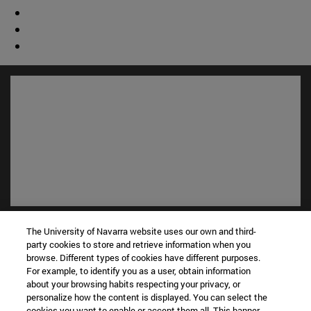
Accesos directos
The University of Navarra website uses our own and third-
(abre en nueva ventana)
Biblioteca
party cookies to store and retrieve information when you
(abre en nueva ventana)
Mi correo
browse. Different types of cookies have different purposes.
For example, to identify you as a user, obtain information
(abre en nueva ventana)
Aula virtual ADI
about your browsing habits respecting your privacy, or
(abre en nueva ventana)
Búsqueda de personas
personalize how the content is displayed. You can select the
(abre en nueva ventana)
Trabaja con nosotros
cookies you want to enable or accept them all. This banner