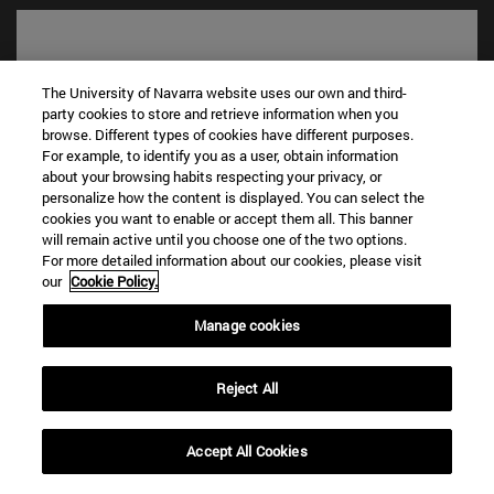
The University of Navarra website uses our own and third-
party cookies to store and retrieve information when you
browse. Different types of cookies have different purposes.
For example, to identify you as a user, obtain information
about your browsing habits respecting your privacy, or
personalize how the content is displayed. You can select the
cookies you want to enable or accept them all. This banner
will remain active until you choose one of the two options.
Accesos directos
For more detailed information about our cookies, please visit
(abre en nueva ventana)
Biblioteca
our
Cookie Policy.
(abre en nueva ventana)
Mi correo
(abre en nueva ventana)
Aula virtual ADI
Manage cookies
(abre en nueva ventana)
Búsqueda de personas
(abre en nueva ventana)
Trabaja con nosotros
Reject All
Información
TFNO +34 948 42 56 00
Accept All Cookies
¿QUÉ GRADO TE INTERESA?